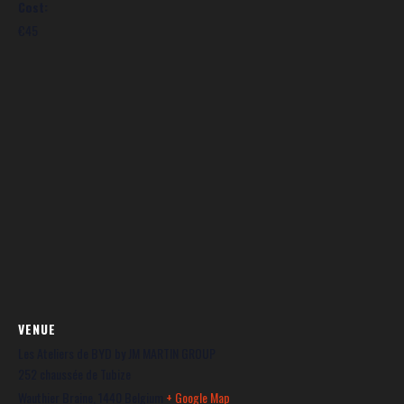
Cost:
€45
VENUE
Les Ateliers de BYD by JM MARTIN GROUP
252 chaussée de Tubize
Wauthier Braine
,
1440
Belgium
+ Google Map