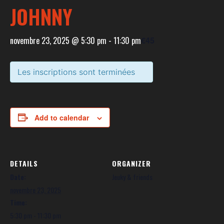
JOHNNY
novembre 23, 2025 @ 5:30 pm
-
11:30 pm
€45
Les inscriptions sont terminées
Add to calendar
DETAILS
ORGANIZER
Date:
Jeuky & friends
novembre 23, 2025
Time:
5:30 pm - 11:30 pm